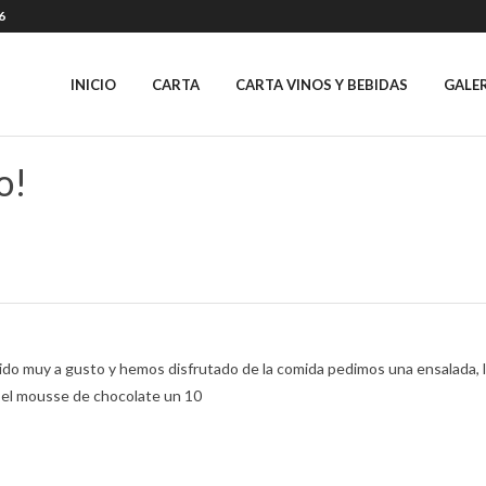
6
INICIO
CARTA
CARTA VINOS Y BEBIDAS
GALE
o!
do muy a gusto y hemos disfrutado de la comida pedimos una ensalada, 
 el mousse de chocolate un 10