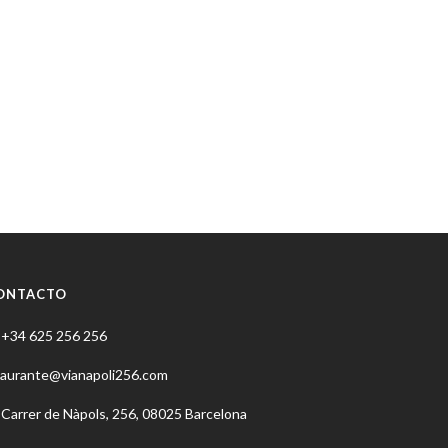
ONTACTO
+34 625 256 256
taurante@vianapoli256.com
Carrer de Nàpols, 256, 08025 Barcelona