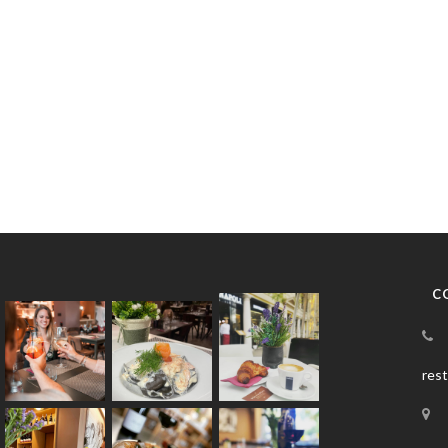
C
res