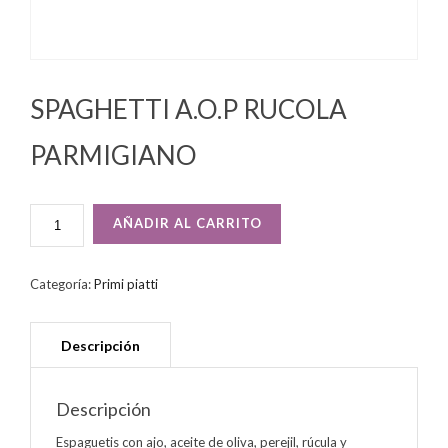
SPAGHETTI A.O.P RUCOLA
PARMIGIANO
SPAGHETTI
AÑADIR AL CARRITO
A.O.P
RUCOLA
PARMIGIANO
Categoría:
Primi piatti
CANTIDAD
Descripción
Espaguetis con ajo, aceite de oliva, perejil, rúcula y