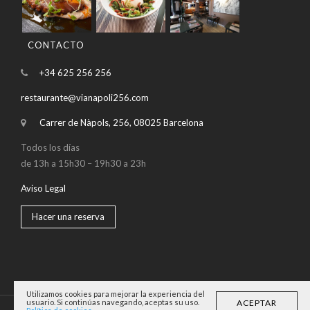
CONTACTO
+34 625 256 256
restaurante@vianapoli256.com
Carrer de Nàpols, 256, 08025 Barcelona
Todos los días
de 13h a 15h30 – 19h30 a 23h
Aviso Legal
Hacer una reserva
Utilizamos cookies para mejorar la experiencia del
ACEPTAR
usuario. Si continúas navegando, aceptas su uso.