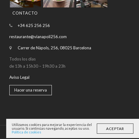
CONTACTO
+34 625 256 256
restaurante@vianapoli256.com
Carrer de Nàpols, 256, 08025 Barcelona
Todos los días
de 13h a 15h30 – 19h30 a 23h
Aviso Legal
Hacer una reserva
Utilizamos cookies para mejorar la experiencia del
ACEPTAR
usuario. Si continúas navegando, aceptas su uso.
Política de cookies
© Copyright Via Napoli Restaurante Pizzeria