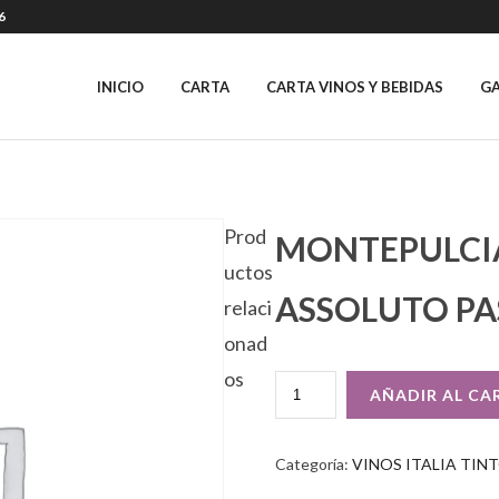
6
INICIO
CARTA
CARTA VINOS Y BEBIDAS
GA
Prod
MONTEPULCI
uctos
ASSOLUTO PA
relaci
onad
os
MONTEPULCIANO
AÑADIR AL CA
ABRUZZO
ASSOLUTO
PASSIONE
Categoría:
VINOS ITALIA TIN
NATURA