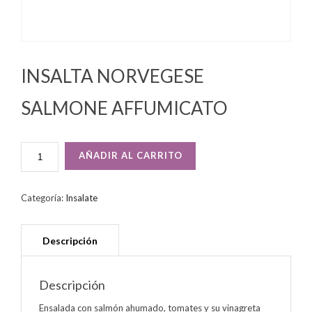
INSALTA NORVEGESE
SALMONE AFFUMICATO
INSALTA
AÑADIR AL CARRITO
NORVEGESE
SALMONE
AFFUMICATO
Categoría:
Insalate
CANTIDAD
Descripción
Ensalada con salmón ahumado, tomates y su vinagreta