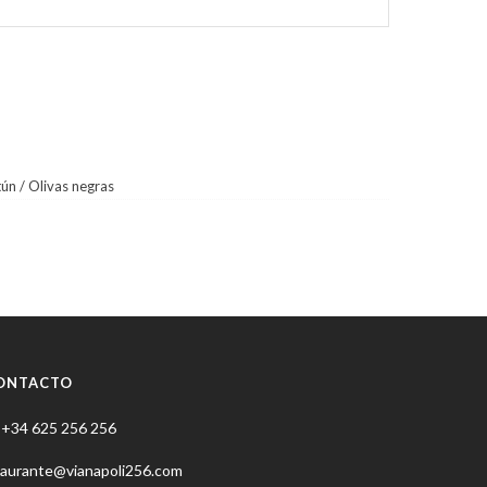
ún / Olivas negras
ONTACTO
+34 625 256 256
taurante@vianapoli256.com