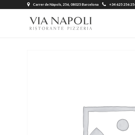
Carrer de Nàpols, 256, 08025 Barcelona
+34 625 256 25