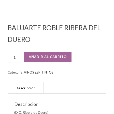
BALUARTE ROBLE RIBERA DEL
DUERO
BALUARTE
AÑADIR AL CARRITO
ROBLE
RIBERA
DEL
Categoría:
VINOS ESP TINTOS
DUERO
CANTIDAD
Descripción
(D.O. Ribera de Duero)